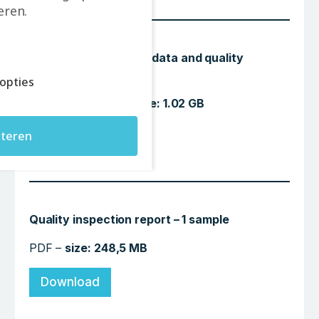
ren.
CT Scan with volume data and quality
inspection – 1 sample
opties
GOM Inspect File –
size: 1.02 GB
teren
Download
Quality inspection report – 1 sample
PDF –
size: 248,5 MB
Download