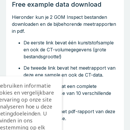
Free example data download
Hieronder kun je 2 GOM Inspect bestanden
downloaden en de bijbehorende meetrapporten
in pdf.
De eerste link bevat één kunststofsample
en ook de CT-volumegegevens (grote
bestandsgrootte!)
De tweede link bevat het meetrapport van
deze ene sample en ook de CT-data.
gebruiken informatie
De derde link bevat een complete
ookies en vergelijkbare
statistische analyse van 10 verschillende
rvaring op onze site
samples.
analyseren hoe u deze
De laatste link is het pdf-rapport van deze
etingdoeleinden. U
statistische analyse.
vinden in ons
estemming op elk