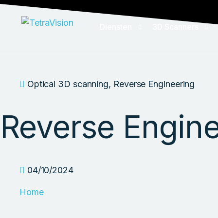
Diensten
3D Scanners
3D Scanning Service
Handheld 3D scan
Optical 3D scanning
,
Reverse Engineering
X-ray CT Scanning
Tracking 3D scan
Reverse Engine
Kwaliteitscontrole
Reverse Engineer
ZEISS Inspect templates
Reverse Engineering
04/10/2024
Automation/Consulting
Home