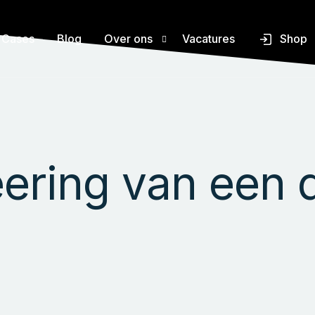
Cases
Blog
Over ons
Vacatures
Shop
ners
Over TetraVision
ners
Accreditatie
ering van een 
ing software
FAQ