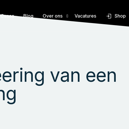
Cases
Blog
Over ons
Vacatures
Shop
ners
Over TetraVision
ners
Accreditatie
ering van een
ing software
FAQ
ng