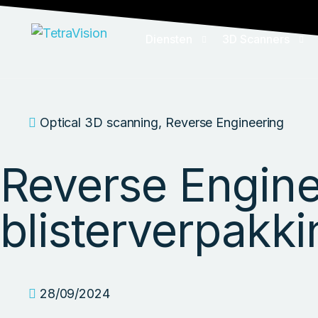
Diensten
3D Scanners
3D Scanning Service
Handheld 3D scan
Optical 3D scanning
,
Reverse Engineering
X-ray CT Scanning
Tracking 3D scan
Reverse Engine
Kwaliteitscontrole
Reverse Engineer
ZEISS Inspect templates
blisterverpakki
Reverse Engineering
Automation/Consulting
28/09/2024